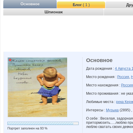
Основное
Блог
( 1 )
Др
Шпионаж
Основное
Дата рождения :
4 Августа
Место рождения :
Россия
,
Н
Место нахождения :
Россия
Место проживания : не ука
Любимые места :
река Кер
Интересы :
Музыка
(2895) ,
О себе : Веселая, задорная
притормозить......люблю пр
люблю сватать своих девчо
Портрет заполнен на 93 %