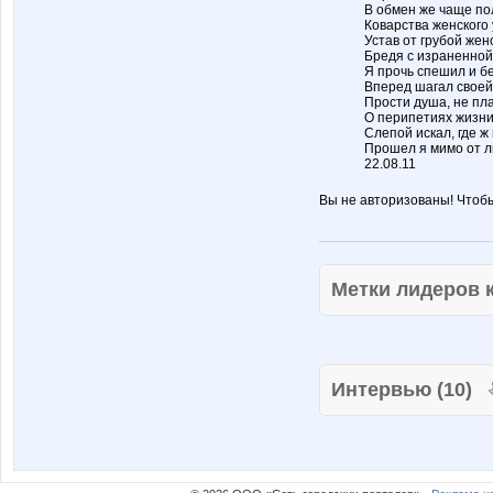
В обмен же чаще по
Коварства женского 
Устав от грубой жен
Бредя с израненной
Я прочь спешил и бе
Вперед шагал своей
Прости душа, не пла
О перипетиях жизни
Слепой искал, где ж
Прошел я мимо от л
22.08.11
Вы не авторизованы! Чтоб
Метки лидеров
Интервью (10)