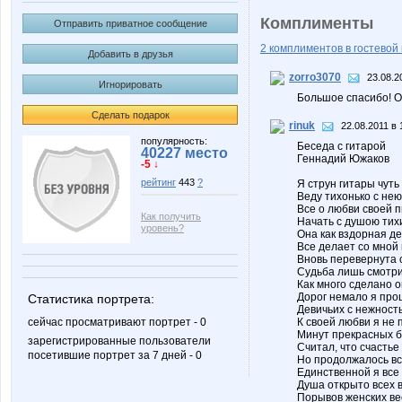
Комплименты
Отправить приватное сообщение
2 комплиментов в гостевой 
Добавить в друзья
zorro3070
23.08.2
Игнорировать
Большое спасибо! О
Сделать подарок
rinuk
22.08.2011 в 
популярность:
Беседа с гитарой
40227 место
Геннадий Южаков
-5 ↓
рейтинг
443
?
Я струн гитары чуть
Веду тихонько с нею
Все о любви своей 
Как получить
Начать с душою тих
уровень?
Она как вздорная де
Все делает со мной
Вновь перевернута 
Судьба лишь смотрит
Как много сделано 
Дорог немало я про
Статистика портрета:
Девичьих с нежност
сейчас просматривают портрет - 0
К своей любви я не 
Минут прекрасных б
зарегистрированные пользователи
Считал, что счастье
посетившие портрет за 7 дней - 0
Но продолжалось вс
Единственной я все
Душа открыто всех 
Порывов женских ве